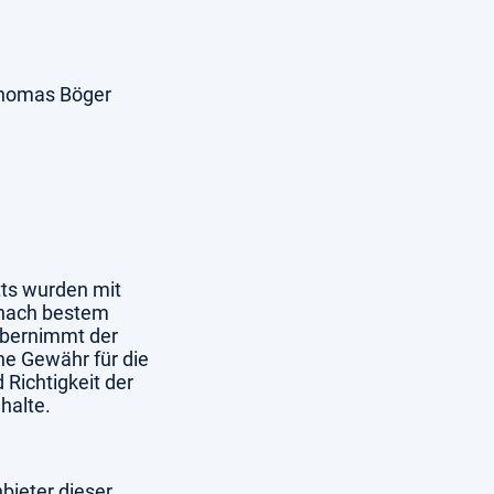
 Thomas Böger
itts wurden mit
 nach bestem
übernimmt der
ne Gewähr für die
d Richtigkeit der
halte.
nbieter dieser