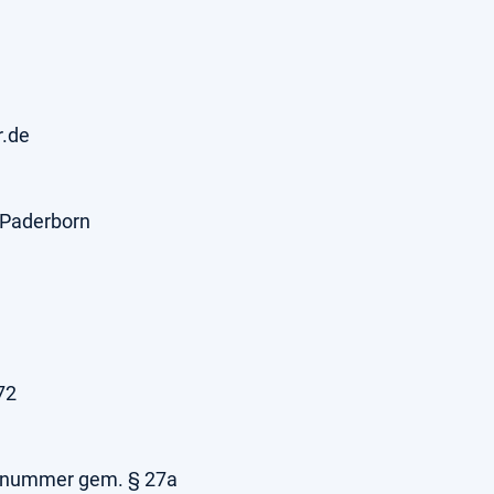
r.de
 Paderborn
72
nsnummer gem. § 27a